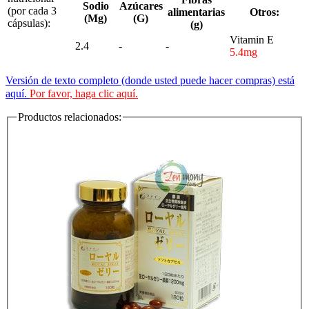
Sodio
Azúcares
(por cada 3
alimentarias
Otros:
(Mg)
(G)
cápsulas):
(g)
Vitamin E
2.4
-
-
5.4mg
Versión de texto completo (donde usted puede hacer compras) está
aquí.
Por favor, haga clic aquí.
Productos relacionados: