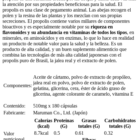
la atención por sus propiedades beneficiosas para la salud. El
propolis es una clase de pegamento animal. Las abejas recogen el
polen y la resina de las plantas y los mezclan con sus propias
secreciones. El propolis contiene varios millares de componentes
bioactivos y es especialmente notable por su
riqueza en
flavonoides y su abundancia en vitaminas de todos los tipos
, en
minerales, en aminoácidos y en enzimas, lo que lo hace en realidad
un producto de notable valor para la salud y la belleza. Es un
producto de alta calidad, y un buen suplemento alimenticio que
combina las tecnologías de más alta calidad japonesas con el
propolis puro de Brasil, la jalea real y el extracto de polen.
Aceite de cártamo, polvo de extracto de propóleo,
jalea real en polvo, polvo de extracto de polen,
Componentes:
gelatina, glicerina, cera, éster de ácido graso de
glicerina, agente colorante de caramelo, vitamina E
Contenido:
510mg x 180 cápsulas
Fabricante:
Maruman Co., Ltd. (Japón)
Calorías
Proteínas
Grasas
Carbohidratos
(kcal)
(G)
totales (G)
totales (G)
8.7kcal
0.5
0.61
0.32
Valor
nutricional
Fibras