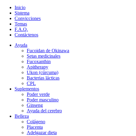
Inicio
Sistema
Convicciones
Temas
F.A.Q.
Contáctenos
Ayuda
Fucoidan de Okinawa
Setas medicinales
Fucoxanthin
Apitherapy
Ukon (cúrcuma)
Bacterias lácticas
CPL
Suplementos
Poder verde
Poder masculino
Ginseng
Ayuda del cerebro
Belleza
Colágeno
Placenta
Adelgazar dieta