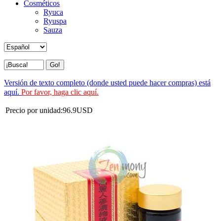
Cosméticos
Ryuca
Ryuspa
Sauza
Versión de texto completo (donde usted puede hacer compras) está
aquí.
Por favor, haga clic aquí.
Precio por unidad:
96.9
USD