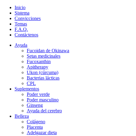
Inicio
Sistema
Convicciones
Temas
F.A.Q.
Contáctenos
Ayuda
Fucoidan de Okinawa
Setas medicinales
Fucoxanthin
Apitherapy
Ukon (cúrcuma)
Bacterias lácticas
CPL
Suplementos
Poder verde
Poder masculino
Ginseng
Ayuda del cerebro
Belleza
Colágeno
Placenta
Adelgazar dieta