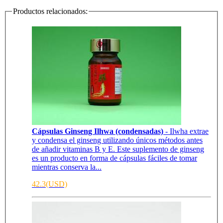
Productos relacionados:
Cápsulas Ginseng Ilhwa (condensadas)
- Ilwha extrae
y condensa el ginseng utilizando únicos métodos antes
de añadir vitaminas B y E. Este suplemento de ginseng
es un producto en forma de cápsulas fáciles de tomar
mientras conserva la...
42.3(USD)