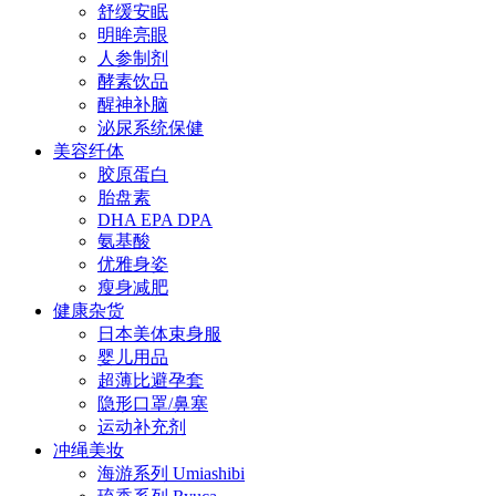
舒缓安眠
明眸亮眼
人参制剂
酵素饮品
醒神补脑
泌尿系统保健
美容纤体
胶原蛋白
胎盘素
DHA EPA DPA
氨基酸
优雅身姿
瘦身减肥
健康杂货
日本美体束身服
婴儿用品
超薄比避孕套
隐形口罩/鼻塞
运动补充剂
冲绳美妆
海游系列 Umiashibi