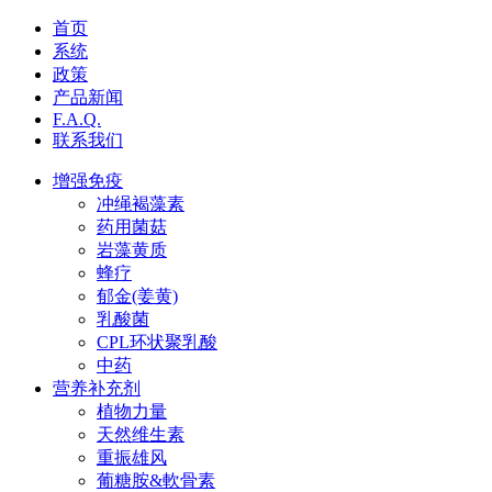
首页
系统
政策
产品新闻
F.A.Q.
联系我们
增强免疫
冲绳褐藻素
药用菌菇
岩藻黄质
蜂疗
郁金(姜黄)
乳酸菌
CPL环状聚乳酸
中药
营养补充剂
植物力量
天然维生素
重振雄风
葡糖胺&軟骨素