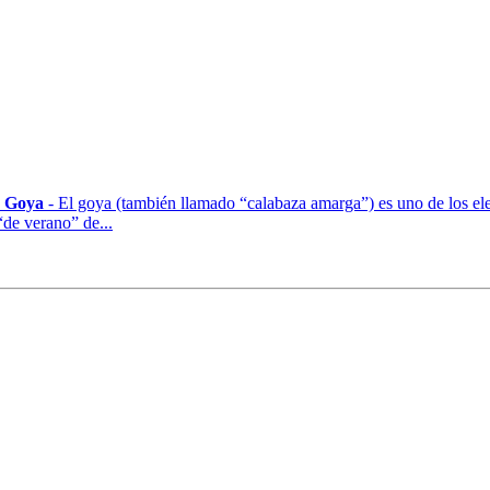
e Goya
- El goya (también llamado “calabaza amarga”) es uno de los ele
de verano” de...