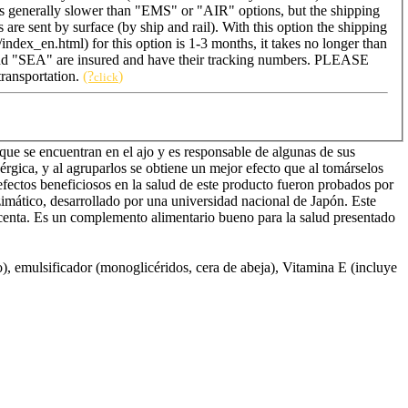
e is generally slower than "EMS" or "AIR" options, but the shipping
re sent by surface (by ship and rail). With this option the shipping
index_en.html) for this option is 1-3 months, it takes no longer than
and "SEA" are insured and have their tracking numbers. PLEASE
transportation.
(?
)
click
que se encuentran en el ajo y es responsable de algunas de sus
gica, y al agruparlos se obtiene un mejor efecto que al tomárselos
fectos beneficiosos en la salud de este producto fueron probados por
imático, desarrollado por una universidad nacional de Japón. Este
lacenta. Es un complemento alimentario bueno para la salud presentado
o), emulsificador (monoglicéridos, cera de abeja), Vitamina E (incluye