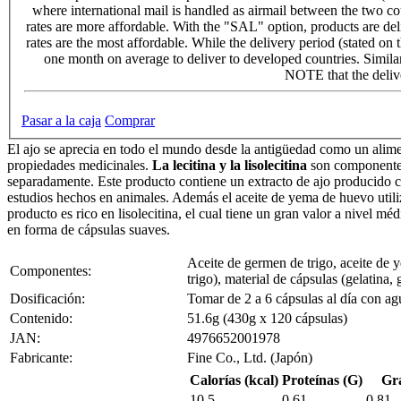
where international mail is handled as airmail between the two co
rates are more affordable. With the "SAL" option, products are del
rates are the most affordable. While the delivery period (stated on 
one month on average to deliver to developed countries. Sim
NOTE that the delive
Pasar a la caja
Comprar
El ajo se aprecia en todo el mundo desde la antigüedad como un alimen
propiedades medicinales.
La lecitina y la lisolecitina
son componentes 
separadamente. Este producto contiene un extracto de ajo producido co
estudios hechos en animales. Además el aceite de yema de huevo utili
producto es rico en lisolecitina, el cual tiene un gran valor a nivel
en forma de cápsulas suaves.
Aceite de germen de trigo, aceite de 
Componentes:
trigo), material de cápsulas (gelatina, 
Dosificación:
Tomar de 2 a 6 cápsulas al día con ag
Contenido:
51.6g (430g x 120 cápsulas)
JAN:
4976652001978
Fabricante:
Fine Co., Ltd. (Japón)
Calorías (kcal)
Proteínas (G)
Gra
10.5
0.61
0.81