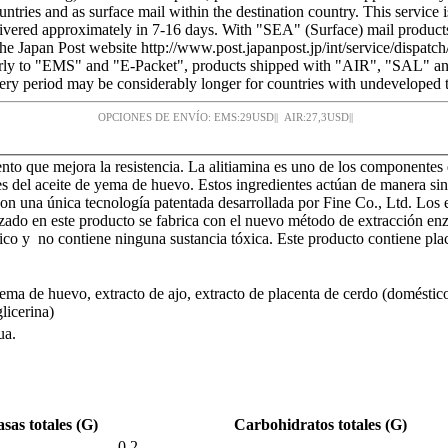
untries and as surface mail within the destination country. This servic
ivered approximately in 7-16 days. With "SEA" (Surface) mail products a
the Japan Post website http://www.post.japanpost.jp/int/service/dispatch/
ilarly to "EMS" and "E-Packet", products shipped with "AIR", "SAL" 
ry period may be considerably longer for countries with undeveloped 
OPCIONES DE ENVÍO: EMS:
29
USD
|| AIR:
27,3
USD
||
to que mejora la resistencia. La alitiamina es uno de los componentes 
del aceite de yema de huevo. Estos ingredientes actúan de manera sinér
n una única tecnología patentada desarrollada por Fine Co., Ltd. Los e
zado en este producto se fabrica con el nuevo método de extracción enz
 médico y no contiene ninguna sustancia tóxica. Este producto contiene p
yema de huevo, extracto de ajo, extracto de placenta de cerdo (doméstic
glicerina)
ua.
sas totales (G)
Carbohidratos totales (G)
0.2