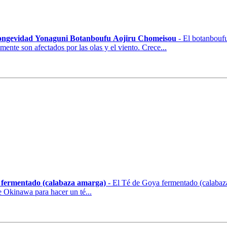
longevidad Yonaguni Botanboufu Aojiru Chomeisou
- El botanboufu
mente son afectados por las olas y el viento. Crece...
 fermentado (calabaza amarga)
- El Té de Goya fermentado (calabaza 
e Okinawa para hacer un té...