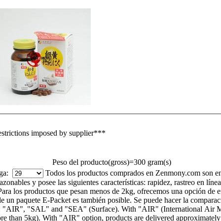
estrictions imposed by supplier***
Peso del producto(gross)=300 gram(s)
ega:
Todos los productos comprados en Zenmony.com son en
azonables y posee las siguientes características: rapidez, rastreo en lí
Para los productos que pesan menos de 2kg, ofrecemos una opción de e
 un paquete E-Packet es también posible. Se puede hacer la comparaci
"AIR", "SAL" and "SEA" (Surface). With "AIR" (International Air Mail) 
 than 5kg). With "AIR" option, products are delivered approximately 