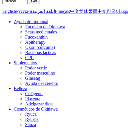
English
Русский
اللغة العربية
Français
中文简体
繁體中文
한국어
Esp
Ayuda de Immunal
Fucoidan de Okinawa
Setas medicinales
Fucoxanthin
Apitherapy
Ukon (cúrcuma)
Bacterias lácticas
CPL
Suplementos
Poder verde
Poder masculino
Ginseng
Ayuda del cerebro
Belleza
Colágeno
Placenta
Adelgazar dieta
Cosméticos de Okinawa
Ryuca
Ryuspa
Sauza