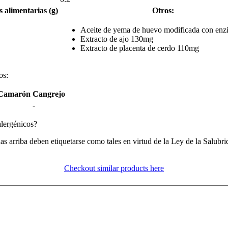
s alimentarias (g)
Otros:
Aceite de yema de huevo modificada con en
Extracto de ajo 130mg
Extracto de placenta de cerdo 110mg
os:
Camarón
Cangrejo
-
alergénicos?
das arriba deben etiquetarse como tales en virtud de la Ley de la Salubr
Checkout similar products here