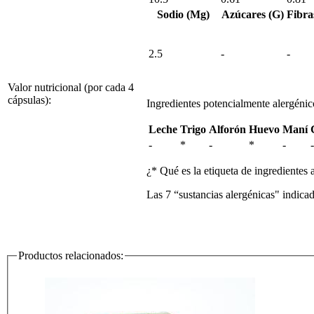
Sodio (Mg)
Azúcares (G)
Fibra
2.5
-
-
Valor nutricional (por cada 4
cápsulas):
Ingredientes potencialmente alergénic
Leche
Trigo
Alforón
Huevo
Maní
-
*
-
*
-
-
¿* Qué es la etiqueta de ingredientes 
Las 7 “sustancias alergénicas" indica
Productos relacionados: