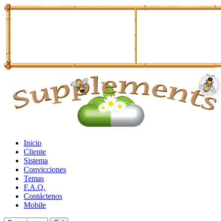
Inicio
Cliente
Sistema
Convicciones
Temas
F.A.Q.
Contáctenos
Mobile