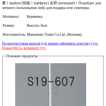
運！(кайун) 招福！(щёфуку) 吉祥 (кичиджё)！Подойдет для
личного пользования либо для подарка или сувенира.
Материал:
Керамика
Размер:
Высота: 8cm
Изготовитель:
Matsumoto Touki Co.Ltd. (Япония)
Полнотекстовая версия (где можно оформить покупку) тут.
Пожалуйста, кликните тут.
Похожие продукты: