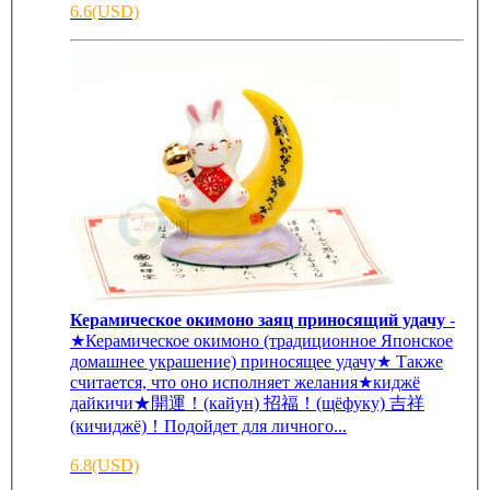
6.6(USD)
Керамическое окимоно заяц приносящий удачу
-
★Керамическое окимоно (традиционное Японское
домашнее украшение) приносящее удачу★ Также
считается, что оно исполняет желания★киджё
дайкичи★開運！(кайун) 招福！(щёфуку) 吉祥
(кичиджё)！Подойдет для личного...
6.8(USD)