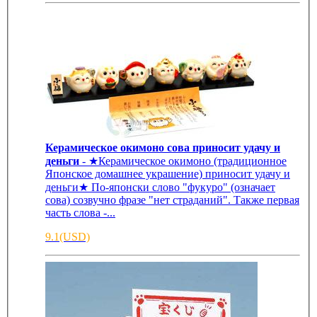
Керамическое окимоно сова приносит удачу и
деньги
- ★Керамическое окимоно (традиционное
Японское домашнее украшение) приносит удачу и
деньги★ По-японски слово "фукуро" (означает
сова) созвучно фразе "нет страданий". Также первая
часть слова -...
9.1(USD)