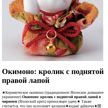
Окимоно: кролик с поднятой
правой лапой
★Керамическое окимоно (традиционное Японское домашнее
украшение)
Окимоно: кролик с поднятой правой лапой в
чиримен
(Японский креп) приносящее удачу★ Также
считается, что оно исполняет желания★киджё дайкичи★開