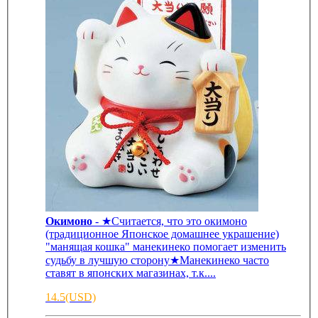
Окимоно
- ★Считается, что это окимоно
(традиционное Японское домашнее украшение)
"манящая кошка" манекинеко помогает изменить
судьбу в лучшую сторону★Манекинеко часто
ставят в японских магазинах, т.к....
14.5(USD)