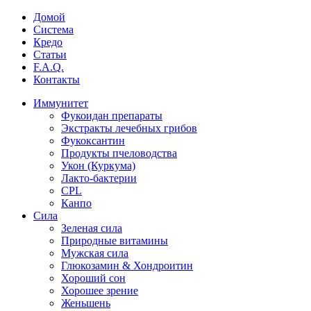
Домой
Система
Кредо
Статьи
F.A.Q.
Контакты
Иммунитет
Фукоидан препараты
Экстракты лечебных грибов
Фукоксантин
Продукты пчеловодства
Укон (Куркума)
Лакто-бактерии
CPL
Канпо
Сила
Зеленая сила
Природные витамины
Мужская сила
Глюкозамин & Хондроитин
Хороший сон
Хорошее зрение
Женьшень