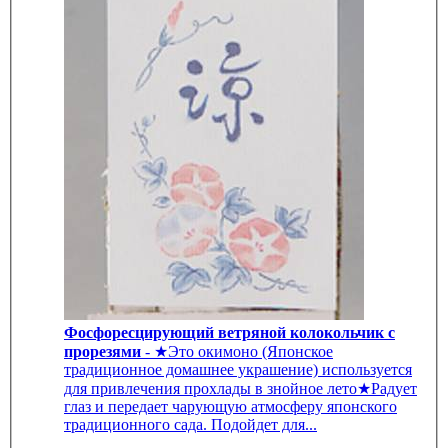
Фосфоресцирующий ветряной колокольчик с
прорезями
- ★Это окимоно (Японское
традиционное домашнее украшение) используется
для привлечения прохлады в знойное лето★Радует
глаз и передает чарующую атмосферу японского
традиционного сада. Подойдет для...