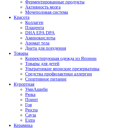
Ферментированные продукты
Активность мозга
Мочеполовая система
Красота
Коллаген
Плацента
DHA EPA DPA
Аминокислоты
Аромат тела
Диета для похудения
Товары
Корректирующая одежда из Японии
Товары для детей
Ультратонкие японские презервативы
Средства профилактики аллергии
Спортивное питание
Курортная
УмиАшиби
Рюка
Поинт
Гоя
Рюспа
Сауза
Extra
Керамика