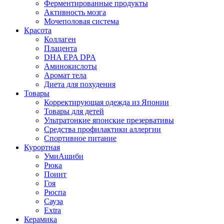
Ферментированные продукты
Активность мозга
Мочеполовая система
Красота
Коллаген
Плацента
DHA EPA DPA
Аминокислоты
Аромат тела
Диета для похудения
Товары
Корректирующая одежда из Японии
Товары для детей
Ультратонкие японские презервативы
Средства профилактики аллергии
Спортивное питание
Курортная
УмиАшиби
Рюка
Поинт
Гоя
Рюспа
Сауза
Extra
Керамика