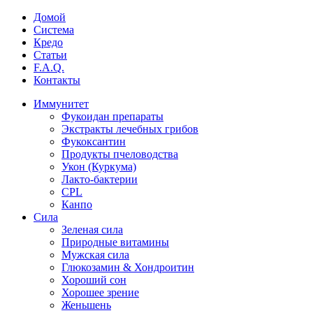
Домой
Система
Кредо
Статьи
F.A.Q.
Контакты
Иммунитет
Фукоидан препараты
Экстракты лечебных грибов
Фукоксантин
Продукты пчеловодства
Укон (Куркума)
Лакто-бактерии
CPL
Канпо
Сила
Зеленая сила
Природные витамины
Мужская сила
Глюкозамин & Хондроитин
Хороший сон
Хорошее зрение
Женьшень