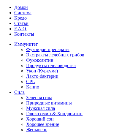
Домой
Система
Кредо
Статьи
F.A.Q.
Контакты
Иммунитет
Фукоидан препараты
Экстракты лечебных грибов
Фукоксантин
Продукты пчеловодства
Укон (Куркума)
Лакто-бактерии
CPL
Канпо
Сила
Зеленая сила
Природные витамины
Мужская сила
Глюкозамин & Хондроитин
Хороший сон
Хорошее зрение
Женьшень