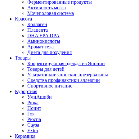
Ферментированные продукты
Активность мозга
Мочеполовая система
Красота
Коллаген
Плацента
DHA EPA DPA
Аминокислоты
Аромат тела
Диета для похудения
Товары
Корректирующая одежда из Японии
Товары для детей
Ультратонкие японские презервативы
Средства профилактики аллергии
Спортивное питание
Курортная
УмиАшиби
Рюка
Поинт
Гоя
Рюспа
Сауза
Extra
Керамика