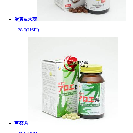
蛋黄&大蒜
...
28.9(USD)
芦荟片