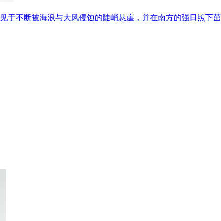
见于不断被海浪与大风侵蚀的陡峭悬崖，并在南方的强日照下茁