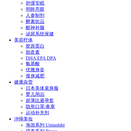
舒缓安眠
明眸亮眼
人参制剂
酵素饮品
醒神补脑
泌尿系统保健
美容纤体
胶原蛋白
胎盘素
DHA EPA DPA
氨基酸
优雅身姿
瘦身减肥
健康杂货
日本美体束身服
婴儿用品
超薄比避孕套
隐形口罩/鼻塞
运动补充剂
冲绳美妆
海游系列 Umiashibi