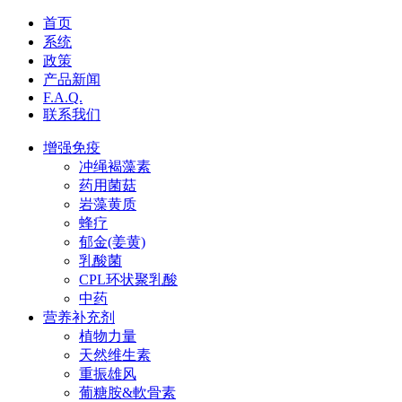
首页
系统
政策
产品新闻
F.A.Q.
联系我们
增强免疫
冲绳褐藻素
药用菌菇
岩藻黄质
蜂疗
郁金(姜黄)
乳酸菌
CPL环状聚乳酸
中药
营养补充剂
植物力量
天然维生素
重振雄风
葡糖胺&軟骨素