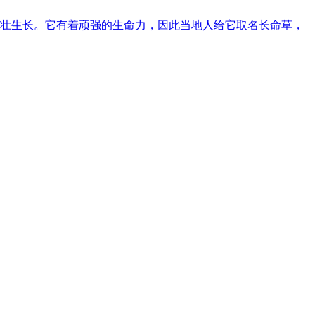
壮生长。它有着顽强的生命力，因此当地人给它取名长命草，