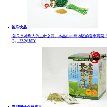
苦瓜饮品
苦瓜是冲绳人的生命之源。本品由冲绳地区的夏季蔬菜「
(3g...
33.2(USD)
与那国长命草青汁