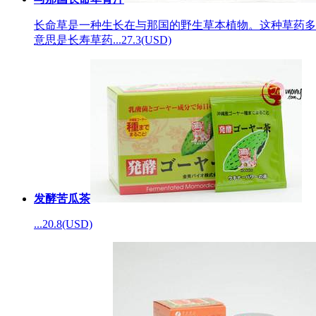
长命草是一种生长在与那国的野生草本植物。这种草药多
意思是长寿草药...
27.3(USD)
发酵苦瓜茶
...
20.8(USD)