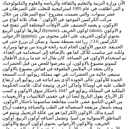
الآن وزارة التربية والتعليم والثقافة والرياضة والعلوم والتكنولوجيا)،
و التي أطلقت في عام 1995 استراتيجية للتغلب على السرطان فى
عشر سنوات، والتي تضمنت مشروع "منع السرطان من خلال
مركب الكركمين الموجود فى الأوكون ". هناك ثلاثة أنواع من
الاوكون، و يعتمد التصنيف على الأوقات المختلفة التي تتفتح فيه
أزهارها: اوكون الربيع (kyouou)، اوكون الخريف (ukon)، و الاوكون
الارجوانى (gajutsu). يحتوي أوكون الخريف على أعلى محتوى من
الكركمين 3.6٪. زراعته بسيطة نسبيا، و يمكن أن يزرع حتى في
الحديقة. جذمور الأوكون الخام لديه رائحة فريدة من نوعها ومرارة،
ولكنه غير مناسب للأكل كما هو. بالإضافة إلى استخدامه فى الغذاء،
تم استخدام الاوكون فى الصباغة. كان يقال أنه عندما يرتدى الأطفال
كيمونو مصبوغ بالاوكون، لن يتعرضوا للعض من قبل الحشرات،
وكان يعتقد أن الملابس الملفوفة في قماش مصبوغ بالاوكون
ستبقى خالية من الحشرات. في عهد مملكة ريوكيو، أدت السمعة
الجيدة للأوكون عالى الجودة الذى يتم انتاجه فى ريوكيو إلى ارتفاع
الطلب عليه في أوساكا وأماكن أخرى. ونتيجة لذلك، قامت الحكومة
الملكية في المملكة ريوكيو في 1647 باحتكار سوق الاوكون و كسب
كل الأرباح. يقول التاريخ أيضا أن في حقبتى الثلاثينيات و الأربعينيات
من القرن التاسع عشر، قامت مقاطعة ساتسوما باحتكار الاوكون،
وبيعه بأسعار مرتفعة لاستعماله فى الطب والصباغة وحققت أرباح
كبيرة بذلك. الاوكون (الكركم) هو من عائلة الزنجبيل وينمو في
المناطق الاستوائية من آسيا. وتشمل أصنافه أوكون الربيع، أوكون
الخريف، والأوكون الأرجواني. يحتوى أوكون الربيع والأوكون
الأرجواني على الزيوت الأساسية بينما يحتوي أوكون الخريف على