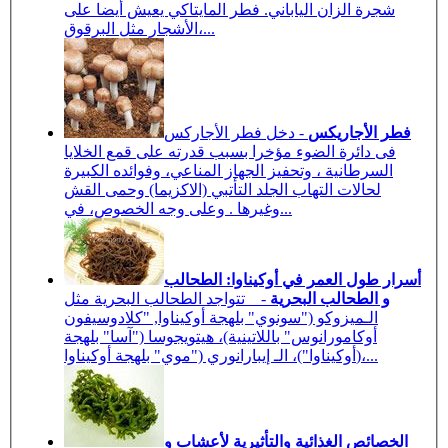
شجرة الزان الياباني. فطر المايتاكي يعيش أيضا على
الأشجار مثل البرقوق،...
فطر الأجاريكس
- دخل فطر الأجاركس
فى دائرة الضوء مؤخرا بسبب قدرته على قمع الخلايا
السرطانية ، وتحفيز الجهاز المناعي، وفوائده الكبيرة
لحالات التهاب الجلد التأتبي (الاكزيما) وحمى القش
وغيرها . وعلى وجه الخصوص، في...
أسرار طول العمر في أوكيناوا: الطحالب
و الطحالب البحرية
- تتواجد الطحالب البحرية مثل
الـميزوكو ("سونوي" بلهجة أوكيناوا, "كلادوسيفون
أوكامورانوس" باللاتينية)، هيتويجوسا ("آسا" بلهجة
أوكيناوا")، الـ إيبارانوري ("موي" بلهجة أوكيناوا)،...
الخصائص الغذائية والتأثيرية لأعشاب و