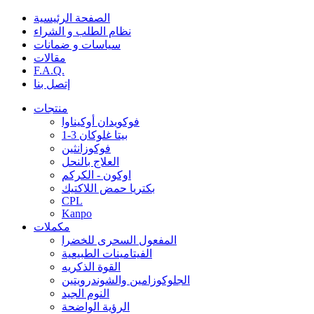
الصفحة الرئيسية
نظام الطلب و الشراء
سياسات و ضمانات
مقالات
F.A.Q.
إتصل بنا
منتجات
فوكويدان أوكيناوا
1-3 بيتا غلوكان
فوكوزانثين
العلاج بالنحل
اوكون - الكركم
بكتريا حمض اللاكتيك
CPL
Kanpo
مكملات
المفعول السحرى للخضرا
الفيتامينات الطبيعية
القوة الذكريه
الجلوكوزامين والشوندرويتين
النوم الجيد
الرؤية الواضحة