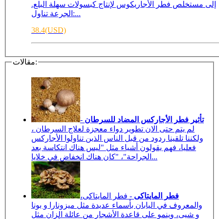
إلى مستخلص فطر الأجاريكوس لإنتاج كبسولات سهلة البلع.
:الجرعة تناول...
38.4(USD)
مقالات:
تأثير فطر الأجاركس المضاد للسرطان
-
لم يتم حتى الان تطوير دواء معجزة لعلاج السرطان ،
ولكننا تلقينا ردود من قبل الناس الذين تناولوا الأجاركس
فعليا، فهم يقولون أشياء مثل "ليس هناك انتكاسة بعد
الجراحة"، "كان هناك انخفاض في خلايا...
فطر المايتاكى
- فطر المايتاكى،
والمعروف في اليابان بأسماء عديدة مثل ميزونارا و بونا
و شيى، وينمو على قاعدة الأشجار من عائلة الزان مثل