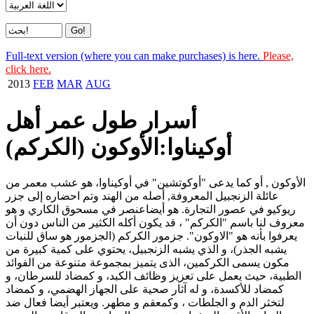
Full-text version (where you can make purchases) is here.
Please,
click here.
2013
FEB
MAR
AUG
أسرار طول عمر أهل
أوكيناوا:الأوكون (الكركم)
الأوكون , أو كما يدعى "أوكوتشين" في أوكيناوا، هو عشب معمر من
عائلة الزنجبيل المعروفة, أصله من الهند وتم احضاره إلى جزر
ريوكيو في عصور التجارة. هو أيضاعنصر في مسحوق الكاري و هو
معروف لنا باسم "الكركم" ، قد يكون أكله الكثير من الناس دون أن
يعرفوا بأنه هو "الاوكون". جزمور الكركم (الجزمور هو ساق للنبات
يشبه الجذر)، و الذي يشبه الزنجبيل، يحتوي على كمية كبيرة من
مكون يسمى الكركمين، الذى يتميز بمجموعة متنوعة من الفوائد
الطبية، حيث يعمل على تعزيز وظائف الكبد، و كمضاد للسرطان، و
كمضاد للأكسدة، و له آثار صحية على الجهاز الهضمي، و كمضاد
لتخثر الدم و الجلطات ، وكمعقم و مطهر. ويعتبر أيضا فعال ضد