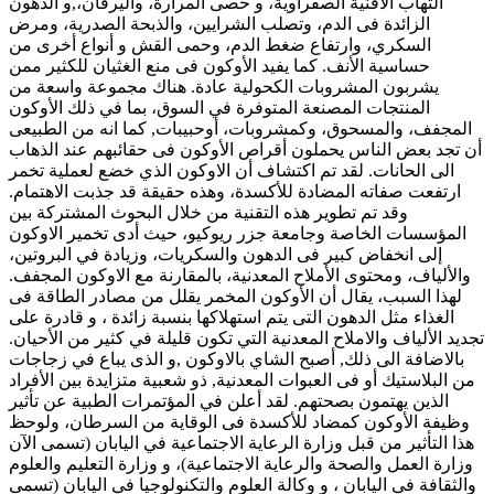
التهاب الأقنية الصفراوية، و حصى المرارة، واليرقان،,و الدهون
الزائدة فى الدم، وتصلب الشرايين، والذبحة الصدرية، ومرض
السكري، وارتفاع ضغط الدم، وحمى القش و أنواع أخرى من
حساسية الأنف. كما يفيد الأوكون فى منع الغثيان للكثير ممن
يشربون المشروبات الكحولية عادة. هناك مجموعة واسعة من
المنتجات المصنعة المتوفرة في السوق، بما في ذلك الأوكون
المجفف، والمسحوق، وكمشروبات، أوحبيبات, كما انه من الطبيعى
أن تجد بعض الناس يحملون أقراص الأوكون فى حقائبهم عند الذهاب
الى الحانات. لقد تم اكتشاف أن الاوكون الذي خضع لعملية تخمر
ارتفعت صفاته المضادة للأكسدة، وهذه حقيقة قد جذبت الاهتمام.
وقد تم تطوير هذه التقنية من خلال البحوث المشتركة بين
المؤسسات الخاصة وجامعة جزر ريوكيو، حيث أدى تخمير الاوكون
إلى انخفاض كبير فى الدهون والسكريات، وزيادة في البروتين،
والألياف، ومحتوى الأملاح المعدنية، بالمقارنة مع الاوكون المجفف.
لهذا السبب، يقال أن الأوكون المخمر يقلل من مصادر الطاقة فى
الغذاء مثل الدهون التى يتم استهلاكها بنسبة زائدة ، و قادرة على
تجديد الألياف والاملاح المعدنية التي تكون قليلة في كثير من الأحيان.
بالاضافة الى ذلك, أصبح الشاي بالاوكون ,و الذى يباع في زجاجات
من البلاستيك أو فى العبوات المعدنية, ذو شعبية متزايدة بين الأفراد
الذين يهتمون بصحتهم. لقد أعلن في المؤتمرات الطبية عن تأثير
وظيفة الأوكون كمضاد للأكسدة فى الوقاية من السرطان، ولوحظ
هذا التأثير من قبل وزارة الرعاية الاجتماعية في اليابان (تسمى الآن
وزارة العمل والصحة والرعاية الاجتماعية)، و وزارة التعليم والعلوم
والثقافة في اليابان ، و وكالة العلوم والتكنولوجيا في اليابان (تسمى