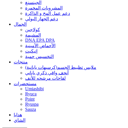
الجينسنغ
المشروبات المخمرة
دعم عمل المخ و الذاكرة
دعم الجهاز البولي
الجمال
كولاجين
المشيمة
DNA EPA DPA
الأحماض الأمينية
إتيكيت
التخسيس حمية
منتجات
ملابس تظبيط الجسم(كرسيهات يابانية)
أنحف واقي ذكري ياباني
لقاحات مرشحه للأنف
مستحضرات
Umiashibi
Ryuca
Point
Ryuspa
Sauza
هدايا
الشاي