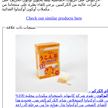
تركيزات عالية من الكركمين. يرجى إلقاء نظرة على منتجاتنا من
مكملات أوكون أوكيناوا الغذائية .
Check out similar products here
منتجات ذات علاقة:
ي الكركم –
ليوكون
- تقوم شركة كاينهايد بإستخدام مكونات محلية 100%
ن قلب أوكيناوا لإستخلاص شاي الكركم الخريفي. فجودة هذا
الشاي الصحي من أوكيناوا تدار بعناية بدأً من مرحلة الزراعة