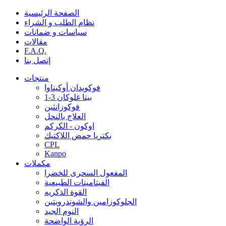
الصفحة الرئيسية
نظام الطلب و الشراء
سياسات و ضمانات
مقالات
F.A.Q.
إتصل بنا
منتجات
فوكويدان أوكيناوا
1-3 بيتا غلوكان
فوكوزانثين
العلاج بالنحل
اوكون - الكركم
بكتريا حمض اللاكتيك
CPL
Kanpo
مكملات
المفعول السحرى للخضرا
الفيتامينات الطبيعية
القوة الذكريه
الجلوكوزامين والشوندرويتين
النوم الجيد
الرؤية الواضحة