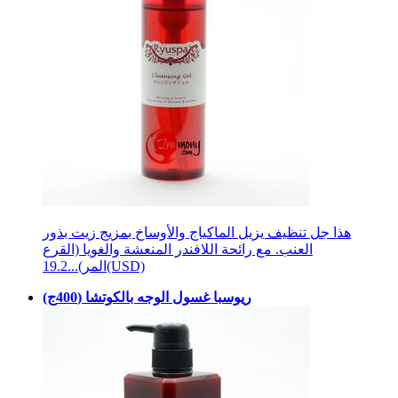
هذا جل تنظيف يزيل الماكياج والأوساخ بمزيج زيت بذور
العنب. مع رائحة اللافندر المنعشة والغويا (القرع
19.2(USD)
المر)...
ريوسبا غسول الوجه بالكوتشا (400ج)