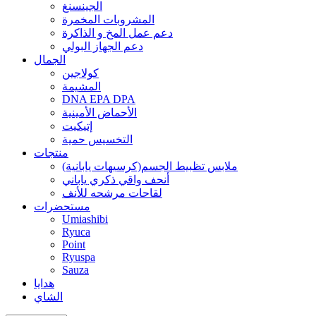
الجينسنغ
المشروبات المخمرة
دعم عمل المخ و الذاكرة
دعم الجهاز البولي
الجمال
كولاجين
المشيمة
DNA EPA DPA
الأحماض الأمينية
إتيكيت
التخسيس حمية
منتجات
ملابس تظبيط الجسم(كرسيهات يابانية)
أنحف واقي ذكري ياباني
لقاحات مرشحه للأنف
مستحضرات
Umiashibi
Ryuca
Point
Ryuspa
Sauza
هدايا
الشاي