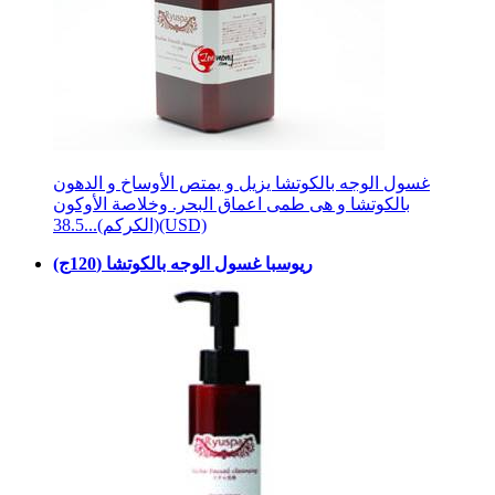
غسول الوجه بالكوتشا يزيل و يمتص الأوساخ و الدهون
بالكوتشا و هى طمى اعماق البحر. وخلاصة الأوكون
38.5(USD)
(الكركم)...
ريوسبا غسول الوجه بالكوتشا (120ج)