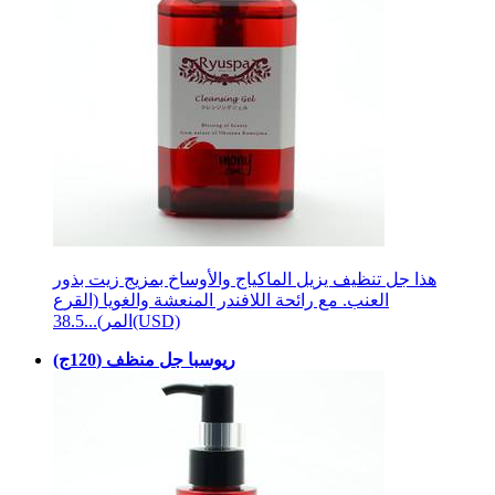
هذا جل تنظيف يزيل الماكياج والأوساخ بمزيج زيت بذور
العنب. مع رائحة اللافندر المنعشة والغويا (القرع
38.5(USD)
المر)...
ريوسبا جل منظف (120ج)