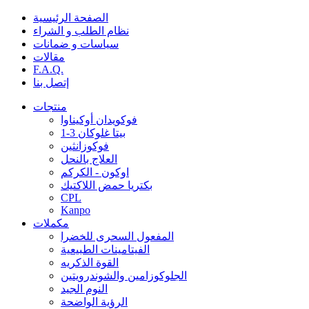
الصفحة الرئيسية
نظام الطلب و الشراء
سياسات و ضمانات
مقالات
F.A.Q.
إتصل بنا
منتجات
فوكويدان أوكيناوا
1-3 بيتا غلوكان
فوكوزانثين
العلاج بالنحل
اوكون - الكركم
بكتريا حمض اللاكتيك
CPL
Kanpo
مكملات
المفعول السحرى للخضرا
الفيتامينات الطبيعية
القوة الذكريه
الجلوكوزامين والشوندرويتين
النوم الجيد
الرؤية الواضحة