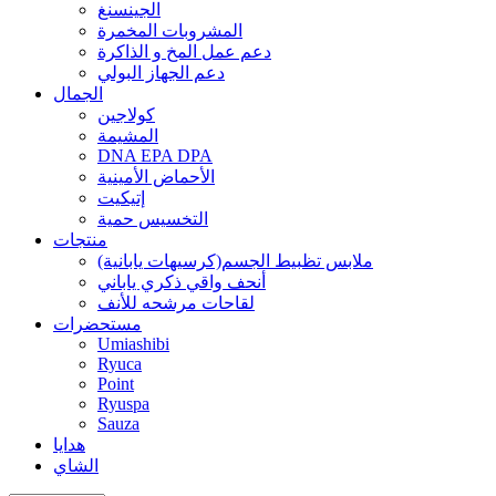
الجينسنغ
المشروبات المخمرة
دعم عمل المخ و الذاكرة
دعم الجهاز البولي
الجمال
كولاجين
المشيمة
DNA EPA DPA
الأحماض الأمينية
إتيكيت
التخسيس حمية
منتجات
ملابس تظبيط الجسم(كرسيهات يابانية)
أنحف واقي ذكري ياباني
لقاحات مرشحه للأنف
مستحضرات
Umiashibi
Ryuca
Point
Ryuspa
Sauza
هدايا
الشاي