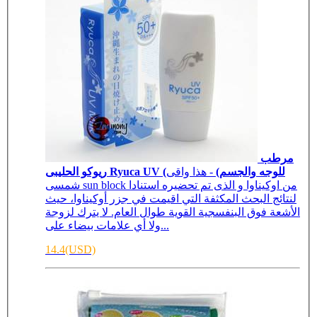
مرطب
ريوكو الحليبى Ryuca UV (للوجه والجسم)
- هذا واقى
شمسى sun block من اوكيناوا و الذى تم تحضيره استنادا
لنتائج البحث المكثفة التي اقيمت في جزر أوكيناوا، حيث
الأشعة فوق البنفسجية القوية طوال العام. لا يترك لزوجة
ولا أي علامات بيضاء على...
14.4(USD)