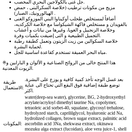
جل غنى بالكولاجين البحري المخصب.
مزيج من مكونات ترطيب (خلاصة السكرالبنى ، حمض
الهيالورونيك، الصبار) .
أضافاً لمستخلص طحلب أوكيناوا البني الموزوكو الغنى
بالفويدان و مستخلص فاكهة الشيكواسا مع خلاصة الكركديه،
وخلاصة الزنجبيل و الغويا، وغيرها من نباتات و أعشاب
التجميل الطبيعية و التى إضيفت بكميات وفرة.
خلاصة السكوالين من زيت الزيتون وتعمل كطبقة رطبة
لحماية البشرة.
مياه البحر العميقة تستخدم كقاعدة اساسية للجل.
※هذا المنتج خالى من الروائح الصناعية و الألوان و البارابين و
الزيوت المعدنية.
بعد غسل الوجه تأخذ كمية كافية و يوزع على البشرة.
طريقة
توضع طبقة إضافية فوق البقع التي تحتاج الى عناية
الاستعمال:
اكثر.
water(deep-sea water), glycerine, BG, 2-hydroxyethyl
acrylate/acryloyl dimethyl taurine Na, copolymer,
tetraoleic acid sorbet-40, squalane, glycosyl trehalose,
hydrolyzed starch, caprililglycol, hyaluronic acid Na,
hydrolized collagen, brown sugar extract, palmitic acid
ascorbilin acid 3Na, shekwasa extract, okinawa
المكونات:
mozuku alga extract (fucoidan), aloe vera juice-1, shell