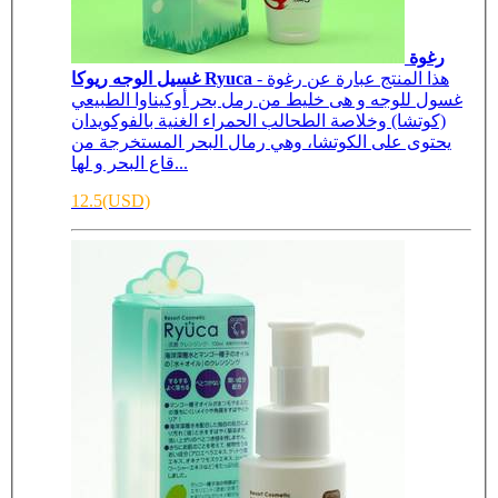
رغوة
- هذا المنتج عبارة عن رغوة
غسيل الوجه ريوكا Ryuca
غسول للوجه و هى خليط من رمل بحر أوكيناوا ​​الطبيعي
(كوتشا) وخلاصة الطحالب الحمراء الغنية بالفوكويدان
يحتوى على الكوتشا، وهي رمال البحر المستخرجة من
قاع البحر و لها...
12.5(USD)