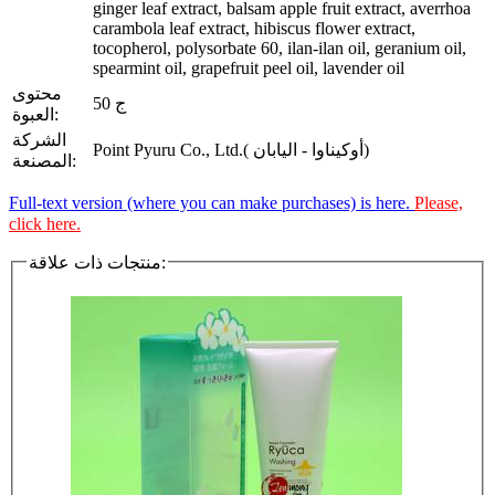
ginger leaf extract, balsam apple fruit extract, averrhoa
carambola leaf extract, hibiscus flower extract,
tocopherol, polysorbate 60, ilan-ilan oil, geranium oil,
spearmint oil, grapefruit peel oil, lavender oil
محتوى
50 ج
العبوة:
الشركة
Point Pyuru Co., Ltd.( أوكيناوا - اليابان)
المصنعة:
Full-text version (where you can make purchases) is here.
Please,
click here.
منتجات ذات علاقة: