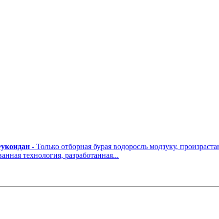
укоидан
- Только отборная бурая водоросль модзуку, произрастающая у берегов курортного острова Окинава берется для
анная технология, разработанная...