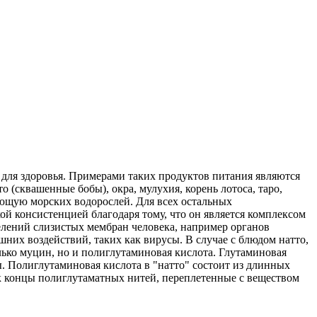
 для здоровья. Примерами таких продуктов питания являются
о (сквашенные бобы), окра, мулухия, корень лотоса, таро,
яющую морских водорослей. Для всех остальных
й консистенцией благодаря тому, что он является комплексом
елений слизистых мембран человека, например органов
их воздействий, таких как вирусы. В случае с блюдом натто,
лько муцин, но и полиглутаминовая кислота. Глутаминовая
ы. Полиглутаминовая кислота в "натто" состоит из длинных
как концы полиглутаматных нитей, переплетенные с веществом