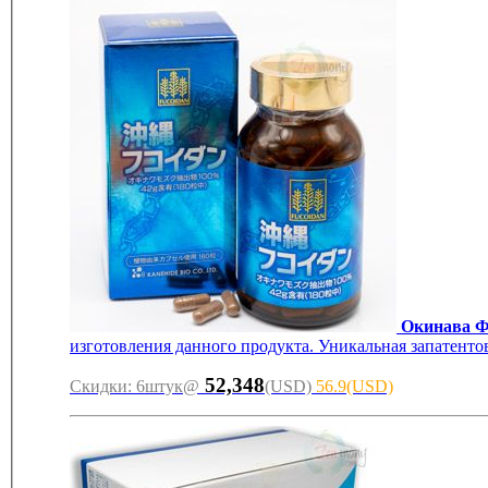
Окинава Ф
изготовления данного продукта. Уникальная запатентов
52,348
Cкидки: 6штук@
(USD)
56.9(USD)