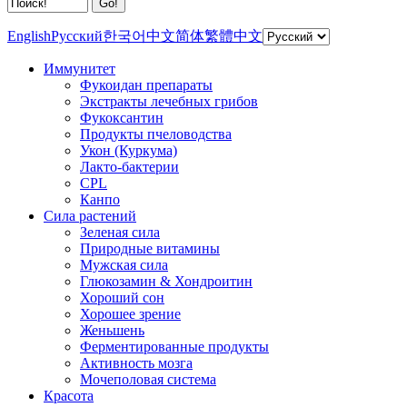
English
Русский
한국어
中文简体
繁體中文
Иммунитет
Фукоидан препараты
Экстракты лечебных грибов
Фукоксантин
Продукты пчеловодства
Укон (Куркума)
Лакто-бактерии
CPL
Канпо
Сила растений
Зеленая сила
Природные витамины
Мужская сила
Глюкозамин & Хондроитин
Хороший сон
Хорошее зрение
Женьшень
Ферментированные продукты
Активность мозга
Мочеполовая система
Красота