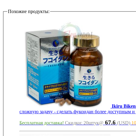
Похожие продукты:
Ikiru Bike
сложную задачу - сделать фукоидан более доступным и 
67.6
Бесплатная доставка!
Cкидки: 20штук@
(USD)
1