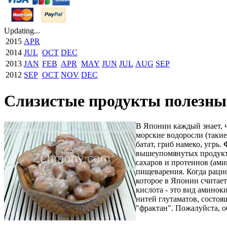
Updating...
2015
APR
2014
JUL
OCT
DEC
2013
JAN
FEB
APR
MAY
JUN
JUL
AUG
SEP
2012
SEP
OCT
NOV
DEC
Слизистые продукты полезны 
В Японии каждый знает, 
морские водоросли (такие 
батат, гриб намеко, угрь.
вышеупомянутых продукто
сахаров и протеинов (ам
пищеварения. Когда раци
которое в Японии считает
кислота - это вид аминок
нитей глутаматов, состоя
"фрактан". Пожалуйста, 