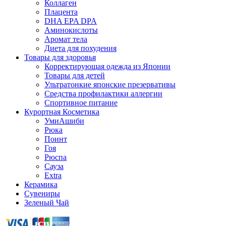
Коллаген
Плацента
DHA EPA DPA
Аминокислоты
Аромат тела
Диета для похудения
Товары для здоровья
Корректирующая одежда из Японии
Товары для детей
Ультратонкие японские презервативы
Средства профилактики аллергии
Спортивное питание
Курортная Косметика
УмиАшиби
Рюка
Поинт
Гоя
Рюспа
Сауза
Extra
Керамика
Сувениры
Зеленый Чай