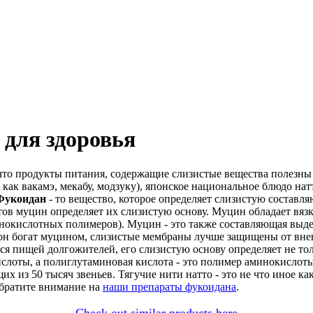
для здоровья
что продукты питания, содержащие слизистые вещества полезны
как вакамэ, мекабу, модзуку), японское национальное блюдо натт
Фукоидан
- то вещество, которое определяет слизистую составл
в муцин определяет их слизистую основу. Муцин обладает вязко
инокислотных полимеров). Муцин - это также составляющая выд
он богат муцином, слизистые мембраны лучше защищены от внешн
ся пищей долгожителей, его слизистую основу определяет не то
ислоты, а полиглутаминовая кислота - это полимер аминокислот
щих из 50 тысяч звеньев. Тягучие нити натто - это не что иное 
обратите внимание на
наши препараты фукоидана
.
Check out similar products here