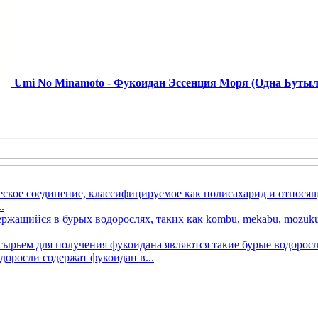
Umi No Minamoto - Фукоидан Эссенция Моря (Одна Бутыл
.
оросли содержат фукоидан в...