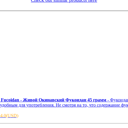
n Fucoidan - Живой Окинавский Фукоидан 45 грамм
- Фукоидан высокой концентрации. Наша компания сумела реализовать
удобным для употребления. Не смотря на то, что содержание фук
04.0(USD)