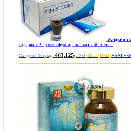
Жидкий эк
содержит 3 грамма фукоидана высокой степе...
463,125
Cкидки: 2штук@
(USD)
487.5(USD)
+SAL+S