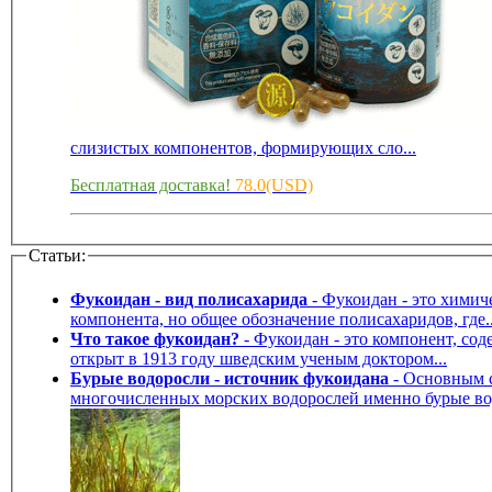
слизистых компонентов, формирующих сло...
Бесплатная доставка!
78.0(USD)
Статьи:
Фукоидан - вид полисахарида
- Фукоидан - это химическое соединение, классифицируемое как полисахарид и относящееся к углеводам. Фукоидан - это не название химического
компонента, но общее обозначение полисахаридов, где..
Что такое фукоидан?
- Фукоидан - это компонент, содержащийся в бурых водорослях, таких как kombu, mekabu, mozuku. Фукоидан , содержащийся в слизи бурых водорослей, был
открыт в 1913 году шведским ученым доктором...
Бурые водоросли - источник фукоидана
- Основным сырьем для получения фукоидана являются такие бурые водоросли, как комбу, модзуку, мэкабу, вакамэ. Среди
многочисленных морских водорослей именно бурые вод