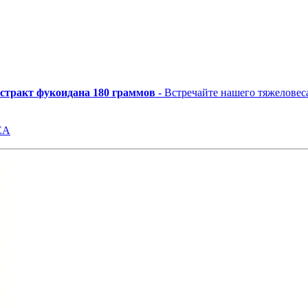
стракт фукоидана 180 граммов
- Встречайте нашего тяжеловеса из Окинавы! 75мл (один пакетик) этого жидкого фукоидана
EA