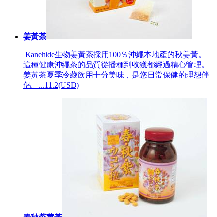
姜黃茶
Kanehide生物姜黃茶採用100％沖繩本地產的秋姜黃。
這種健康沖繩茶的品質從播種到收獲都經過精心管理。
姜黃茶夏季冷藏飲用十分美味，是您日常保健的理想伴
侶。...
11.2(USD)