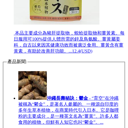
本品主要成分為豬肝提取物，蜆蛤提取物和薑黃素。每
日服用可100%提供人體所需的鋅及鳥氨酸。薑黃屬姜
科，自古以來因其健康功效而被廣泛食用。薑黃含有薑
黃素，有助於改善肝功能。...
12.4(USD)
產品新聞:
沖繩長壽秘訣：鬱金
- “育空”在沖繩
被稱為“鬱金”，是著名人參屬的、一種源自印度的
多年生草本植物，在商業時代引入日本。它是咖哩
粉的主要成分，是一種英文名為“薑黃”、許多人都
食用的植物，但鮮有人知它也叫“鬱金”。...