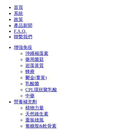
首頁
系統
政策
產品新聞
F.A.Q.
聯繫我們
增強免疫
沖繩褐藻素
藥用菌菇
岩藻黃質
蜂療
鬱金(薑黃)
乳酸菌
CPL環狀聚乳酸
中藥
營養補充劑
植物力量
天然維生素
重振雄風
葡糖胺&軟骨素