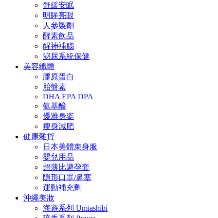
舒緩安眠
明眸亮眼
人參製劑
酵素飲品
醒神補腦
泌尿系統保健
美容纖體
膠原蛋白
胎盤素
DHA EPA DPA
氨基酸
優雅身姿
瘦身減肥
健康雜貨
日本美體束身服
嬰兒用品
超薄比避孕套
隱形口罩/鼻塞
運動補充劑
沖繩美妝
海遊系列 Umiashibi