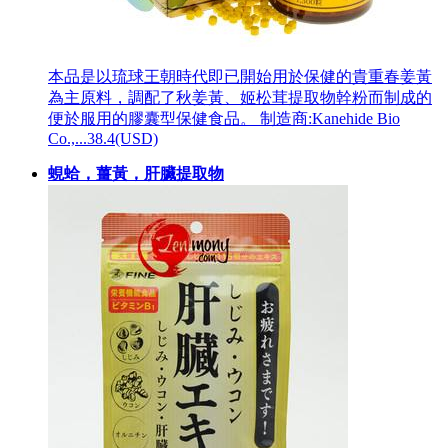
本品是以琉球王朝時代即已開始用於保健的貴重春姜黃
為主原料，調配了秋姜黃、姬松茸提取物幹粉而制成的
便於服用的膠囊型保健食品。 制造商:Kanehide Bio
Co.,...
38.4(USD)
蜆蛤，薑黃，肝臟提取物