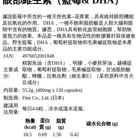
據說藍莓中所含的一種天然色素--花青素，具有維持眼部機能
及抗氧化的作用。 DHA，一種不飽和脂肪酸是人類大腦和眼
睛中含有的物質。據悉，DHA具有軟化血管細胞膜，幫助恢
復視力的效果。本品是一種具有生物活性的軟膠囊封裝保健食
品。野生藍莓，DHA，葡萄籽提取物和毛果槭提取物是本產
品的主要功能成分。
JAN:
4976652001848
精製魚油（含DHA），明膠，小麥胚芽油，越橘提
主要成
取物，葡萄籽提取物，毛果槭提取物，甘油脂肪酸
分:
酯，蜂蠟，抗氧化劑（維生素E）（某些原料中含大
豆成分）
内容量:
55.2g. (460mg x 120 capsules)
制造商:
Fine Co., Ltd. (日本)
建議用
每日4-6粒，冷水或溫水送服。
法用量:
蛋白
熱量
脂質
碳水化合物 (g)
(kcal)
質 (g)
(g)
18.5
0.69
1.56
0.42