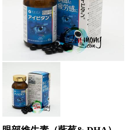
眼部維生素（藍莓& DHA）