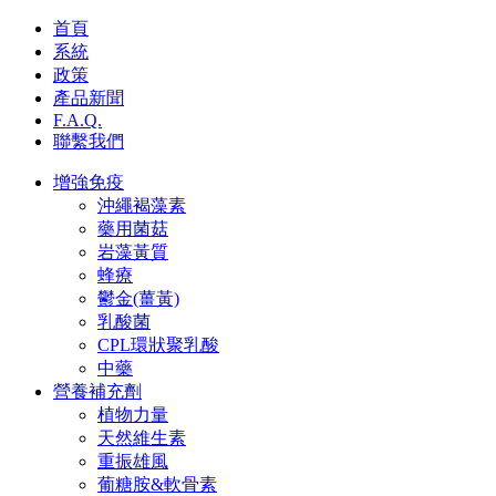
首頁
系統
政策
產品新聞
F.A.Q.
聯繫我們
增強免疫
沖繩褐藻素
藥用菌菇
岩藻黃質
蜂療
鬱金(薑黃)
乳酸菌
CPL環狀聚乳酸
中藥
營養補充劑
植物力量
天然維生素
重振雄風
葡糖胺&軟骨素