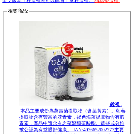
全文版本（在這裡您可以購買）就在這裡。
請點擊這裡.
相關商品:
銳視
-
本品主要成份為萬壽菊提取物（含葉黃素）。藍莓
提取物含有豐富的花青素，褐色海藻提取物含有蝦
青素，產品中還含有岩藻聚醣硫酸酯。這些成分均
被公認為有益眼部健康。 JAN:4976652002777主要