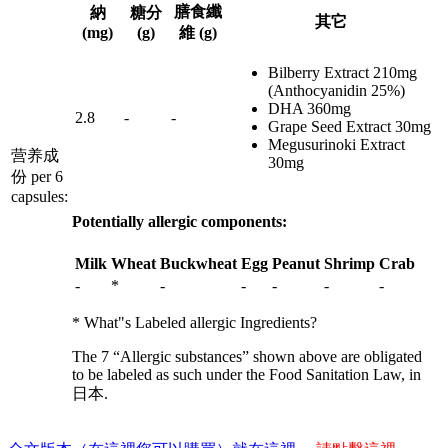
膳食纖
納
糖分
其它
(mg)
(g)
維 (g)
Bilberry Extract 210mg
(Anthocyanidin 25%)
DHA 360mg
2.8
-
-
Grape Seed Extract 30mg
Megusurinoki Extract
营养成
30mg
份 per 6
capsules:
Potentially allergic components:
Milk
Wheat
Buckwheat
Egg
Peanut
Shrimp
Crab
-
*
-
-
-
-
-
* What"s Labeled allergic Ingredients?
The 7 “Allergic substances” shown above are obligated
to be labeled as such under the Food Sanitation Law, in
日本.