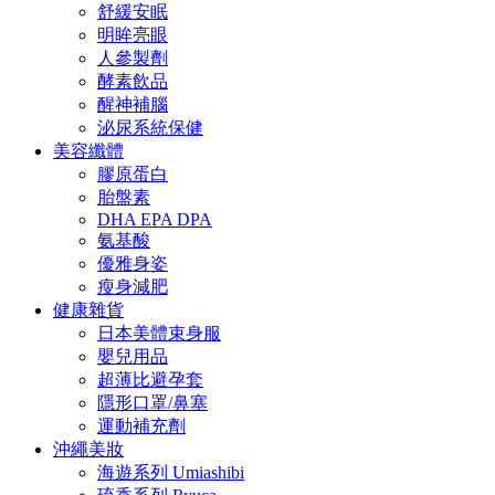
舒緩安眠
明眸亮眼
人參製劑
酵素飲品
醒神補腦
泌尿系統保健
美容纖體
膠原蛋白
胎盤素
DHA EPA DPA
氨基酸
優雅身姿
瘦身減肥
健康雜貨
日本美體束身服
嬰兒用品
超薄比避孕套
隱形口罩/鼻塞
運動補充劑
沖繩美妝
海遊系列 Umiashibi