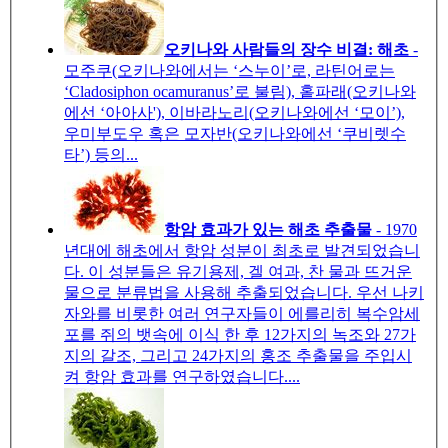
오키나와 사람들의 장수 비결: 해초
-
모주쿠(오키나와에서는 ‘스누이’로, 라틴어로는
‘Cladosiphon ocamuranus’로 불림), 홑파래(오키나와
에선 ‘아아사'), 이바라노리(오키나와에선 ‘모이’),
우미부도우 혹은 모자반(오키나와에선 ‘쿠비렛수
타’) 등의...
항암 효과가 있는 해초 추출물
- 1970
년대에 해초에서 항암 성분이 최초로 발견되었습니
다. 이 성분들은 유기용제, 겔 여과, 찬 물과 뜨거운
물으로 분류법을 사용해 추출되었습니다. 우선 나키
자와를 비롯한 여러 연구자들이 에를리히 복수암세
포를 쥐의 뱃속에 이식 한 후 12가지의 녹조와 27가
지의 갈조, 그리고 24가지의 홍조 추출물을 주입시
켜 항암 효과를 연구하였습니다....