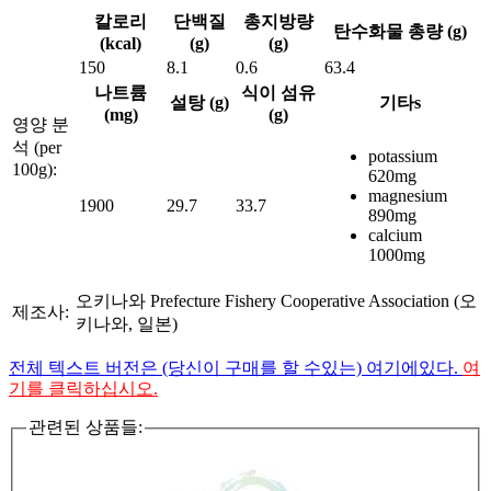
칼로리
단백질
총지방량
탄수화물 총량 (g)
(kcal)
(g)
(g)
150
8.1
0.6
63.4
나트륨
식이 섬유
설탕 (g)
기타s
(mg)
(g)
영양 분
석 (per
potassium
100g):
620mg
magnesium
1900
29.7
33.7
890mg
calcium
1000mg
오키나와 Prefecture Fishery Cooperative Association (오
제조사:
키나와, 일본)
전체 텍스트 버전은 (당신이 구매를 할 수있는) 여기에있다.
여
기를 클릭하십시오.
관련된 상품들: