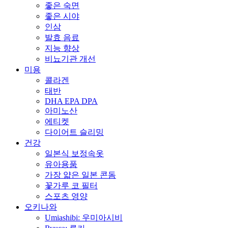
좋은 숙면
좋은 시야
인삼
발효 음료
지능 향상
비뇨기관 개선
미용
콜라겐
태반
DHA EPA DPA
아미노산
에티켓
다이어트 슬리밍
건강
일본식 보정속옷
유아용품
가장 얇은 일본 콘돔
꽃가루 코 필터
스포츠 영양
오키나와
Umiashibi: 우미아시비