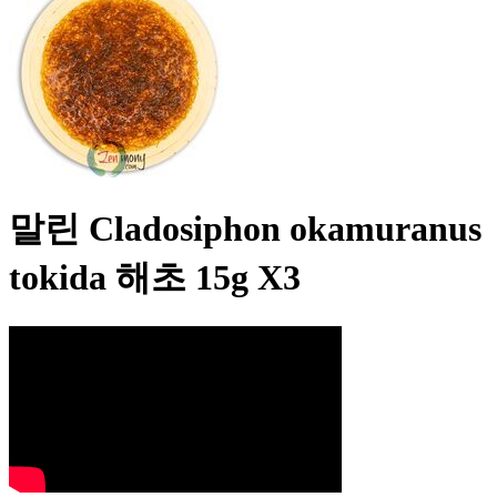
말린 Cladosiphon okamuranus
tokida 해초 15g X3