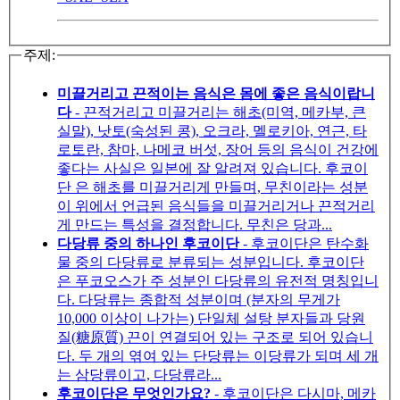
주제:
미끌거리고 끈적이는 음식은 몸에 좋은 음식이랍니
다
- 끈적거리고 미끌거리는 해초(미역, 메카부, 큰
실말), 낫토(숙성된 콩), 오크라, 멜로키아, 연근, 타
로토란, 참마, 나메코 버섯, 장어 등의 음식이 건강에
좋다는 사실은 일본에 잘 알려져 있습니다. 후코이
단 은 해초를 미끌거리게 만들며, 무친이라는 성분
이 위에서 언급된 음식들을 미끌거리거나 끈적거리
게 만드는 특성을 결정합니다. 무친은 당과...
다당류 중의 하나인 후코이단
- 후코이단은 탄수화
물 중의 다당류로 분류되는 성분입니다. 후코이단
은 푸코오스가 주 성분인 다당류의 유전적 명칭입니
다. 다당류는 종합적 성분이며 (분자의 무게가
10,000 이상이 나가는) 단일체 설탕 분자들과 당원
질(糖原質) 끈이 연결되어 있는 구조로 되어 있습니
다. 두 개의 엮여 있는 단당류는 이당류가 되며 세 개
는 삼당류이고, 다당류라...
후코이단은 무엇인가요?
- 후코이단은 다시마, 메카