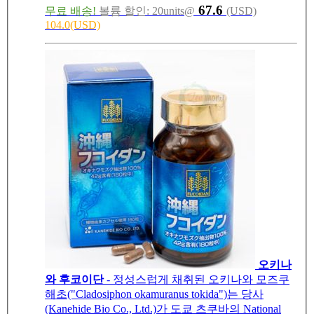
67.6
무료 배송!
볼륨 할인: 20units@
(USD)
104.0(USD)
오키나
와 후코이단
- 정성스럽게 채취된 오키나와 모즈쿠
해초("Cladosiphon okamuranus tokida")는 당사
(Kanehide Bio Co., Ltd.)가 도쿄 츠쿠바의 National