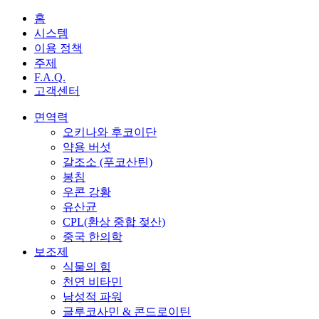
홈
시스템
이용 정책
주제
F.A.Q.
고객센터
면역력
오키나와 후코이단
약용 버섯
갈조소 (푸코산틴)
봉침
우콘 강황
유산균
CPL(환상 중합 젖산)
중국 한의학
보조제
식물의 힘
천연 비타민
남성적 파워
글루코사민 & 콘드로이틴