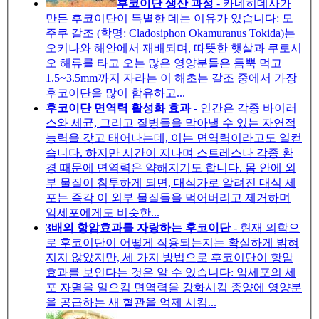
후코이단 생산 과정
- 카네히데사가
만든 후코이단이 특별한 데는 이유가 있습니다: 모
주쿠 갈조 (학명: Cladosiphon Okamuranus Tokida)는
오키나와 해안에서 재배되며, 따뜻한 햇살과 쿠로시
오 해류를 타고 오는 많은 영양분들은 듬뿍 먹고
1.5~3.5mm까지 자라는 이 해초는 갈조 중에서 가장
후코이단을 많이 함유하고...
후코이단 면역력 활성화 효과
- 인간은 각종 바이러
스와 세균, 그리고 질병들을 막아낼 수 있는 자연적
능력을 갖고 태어나는데, 이는 면역력이라고도 일컫
습니다. 하지만 시간이 지나며 스트레스나 각종 환
경 때문에 면역력은 약해지기도 합니다. 몸 안에 외
부 물질이 침투하게 되면, 대식가로 알려진 대식 세
포는 즉각 이 외부 물질들을 먹어버리고 제거하며
암세포에게도 비슷한...
3배의 항암효과를 자랑하는 후코이단
- 현재 의학으
로 후코이단이 어떻게 작용되는지는 확실하게 밝혀
지지 않았지만, 세 가지 방법으로 후코이단이 항암
효과를 보인다는 것은 알 수 있습니다: 암세포의 세
포 자멸을 일으킴 면역력을 강화시킴 종양에 영양분
을 공급하는 새 혈관을 억제 시킴...