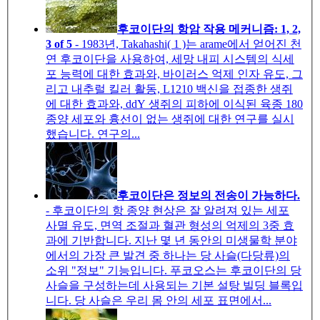
후코이단의 항암 작용 메커니즘: 1, 2,
3 of 5
- 1983년, Takahashi( 1 )는 arame에서 얻어진 천
연 후코이단을 사용하여, 세망 내피 시스템의 식세
포 능력에 대한 효과와, 바이러스 억제 인자 유도, 그
리고 내추럴 킬러 활동, L1210 백신을 접종한 생쥐
에 대한 효과와, ddY 생쥐의 피하에 이식된 육종 180
종양 세포와 흉선이 없는 생쥐에 대한 연구를 실시
했습니다. 연구의...
후코이단은 정보의 전송이 가능하다.
- 후코이단의 항 종양 현상은 잘 알려져 있는 세포
사멸 유도, 면역 조절과 혈관 형성의 억제의 3중 효
과에 기반합니다. 지난 몇 년 동안의 미생물학 분야
에서의 가장 큰 발견 중 하나는 당 사슬(다당류)의
소위 "정보" 기능입니다. 푸코오스는 후코이단의 당
사슬을 구성하는데 사용되는 기본 설탕 빌딩 블록입
니다. 당 사슬은 우리 몸 안의 세포 표면에서...