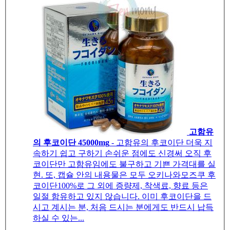
고함유
의 후코이단 45000mg
- 고함유의 후코이단 더욱 지
속하기 쉽고 구하기 손쉬운 점에도 신경써 오직 후
코이단만 고함유임에도 불구하고 기쁜 가격대를 실
현. 또, 캡슐 안의 내용물은 모두 오키나와모즈쿠 후
코이단100%로 그 외에 증량제, 착색료, 향료 등은
일절 함유하고 있지 않습니다. 이미 후코이단을 드
시고 계시는 분, 처음 드시는 분에게도 반드시 납득
하실 수 있는...