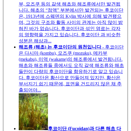
부, 모즈쿠 등의 갈색 해초와 해조류에서만 발견됩
니다. 해초의 “점액” 부분에서만 발견되는 후코이단
은, 1913년에 스웨덴의 Kylin 박사에 의해 발견됐으
며, 그것의 구조와 활동 사이의 관계는 아직 많이 밝
혀진 바가 없습니다. 후코이단과 섞인 염료는 각자
의 영향력을 가지고 있습니다. 후코이단 과 비슷한
성분은 해삼과...
해조류 (해초) 는 후코이단의 원천입니다
- 후코이단
은 다시마 (kombu), 모즈쿠 (mozuku), 메카부
(mekabu), 미역 (wakame)의 해조류에서 발견됩니다.
해초와 해조류들 중에서도 오직 갈색 해조류와 해초
들만이 다량의 후코이단을 함유하기로 알고 있습니
다. 후코이단은 황산으로 만들어져 있지만, 황산은
부서지기 쉽기 때문에, 표면을 건드리지 않은 채 추
출되어야...
후코이단 (Fucoidan)과 다른 해초 다