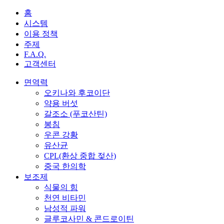
홈
시스템
이용 정책
주제
F.A.Q.
고객센터
면역력
오키나와 후코이단
약용 버섯
갈조소 (푸코산틴)
봉침
우콘 강황
유산균
CPL(환상 중합 젖산)
중국 한의학
보조제
식물의 힘
천연 비타민
남성적 파워
글루코사민 & 콘드로이틴