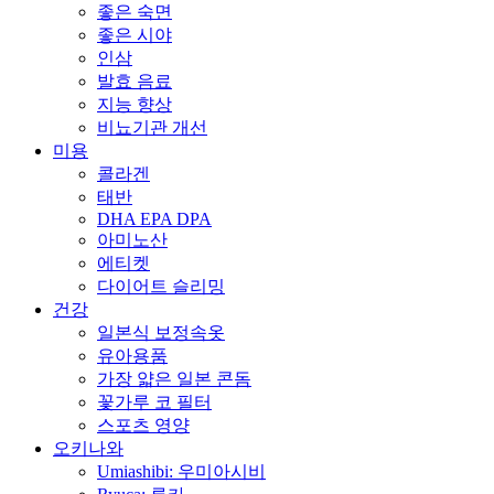
좋은 숙면
좋은 시야
인삼
발효 음료
지능 향상
비뇨기관 개선
미용
콜라겐
태반
DHA EPA DPA
아미노산
에티켓
다이어트 슬리밍
건강
일본식 보정속옷
유아용품
가장 얇은 일본 콘돔
꽃가루 코 필터
스포츠 영양
오키나와
Umiashibi: 우미아시비