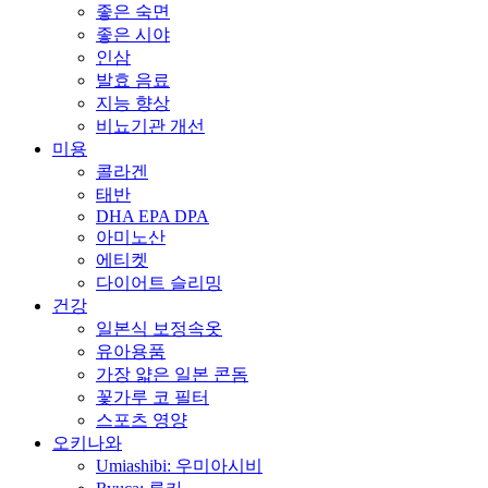
좋은 숙면
좋은 시야
인삼
발효 음료
지능 향상
비뇨기관 개선
미용
콜라겐
태반
DHA EPA DPA
아미노산
에티켓
다이어트 슬리밍
건강
일본식 보정속옷
유아용품
가장 얇은 일본 콘돔
꽃가루 코 필터
스포츠 영양
오키나와
Umiashibi: 우미아시비