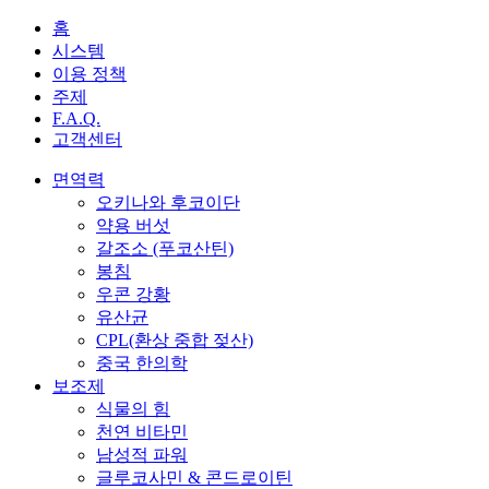
홈
시스템
이용 정책
주제
F.A.Q.
고객센터
면역력
오키나와 후코이단
약용 버섯
갈조소 (푸코산틴)
봉침
우콘 강황
유산균
CPL(환상 중합 젖산)
중국 한의학
보조제
식물의 힘
천연 비타민
남성적 파워
글루코사민 & 콘드로이틴