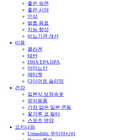
좋은 숙면
좋은 시야
인삼
발효 음료
지능 향상
비뇨기관 개선
미용
콜라겐
태반
DHA EPA DPA
아미노산
에티켓
다이어트 슬리밍
건강
일본식 보정속옷
유아용품
가장 얇은 일본 콘돔
꽃가루 코 필터
스포츠 영양
오키나와
Umiashibi: 우미아시비