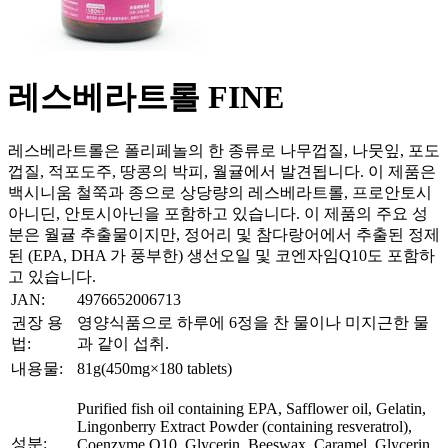
레스베라트롤 FINE
레스베라트롤은 폴리페놀의 한 종류로 나무껍질, 나뭇잎, 포도
껍질, 적포도주, 땅콩의 박피, 월귤에서 발견됩니다. 이 제품은
백시니움 철쭉과 종으로 상당량의 레스베라트롤, 프로안토시
아니딘, 안토시아닌을 포함하고 있습니다. 이 제품의 주요 성
분은 월귤 추출물이지만, 정어리 및 참다랑어에서 추출된 정제
된 (EPA, DHA 가 풍부한) 생선오일 및 코엔자임Q10도 포함하
고 있습니다.
JAN:
4976652006713
권장 용
영양식품으로 하루에 6정을 찬 물이나 미지근한 물
법:
과 같이 섭취.
내용물:
81g(450mg×180 tablets)
Purified fish oil containing EPA, Safflower oil, Gelatin,
Lingonberry Extract Powder (containing resveratrol),
성분:
Coenzyme Q10, Glycerin, Beeswax, Caramel, Glycerin