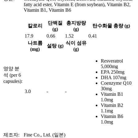
fatty acid ester, Vitamin E (from soybean), Vitamin B2,
Vitamin B1, Vitamin B6
단백질
총지방량
칼로리
탄수화물 총량 (g)
(g)
(g)
17.9
0.66
1.52
0.41
나트륨
식이 섬유
설탕 (g)
(mg)
(g)
Resveratrol
5,000mg
영양 분
EPA 250mg
석 (per 6
DHA 107mg
capsules):
Coenzyme Q10
30mg
3.0
-
-
Vitamin B1
1.0mg
Vitamin B2
1.1mg
Vitamin B6
1.0mg
제조자:
Fine Co., Ltd. (일본)