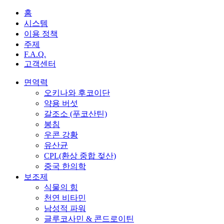
홈
시스템
이용 정책
주제
F.A.Q.
고객센터
면역력
오키나와 후코이단
약용 버섯
갈조소 (푸코산틴)
봉침
우콘 강황
유산균
CPL(환상 중합 젖산)
중국 한의학
보조제
식물의 힘
천연 비타민
남성적 파워
글루코사민 & 콘드로이틴