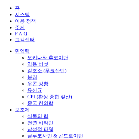
홈
시스템
이용 정책
주제
F.A.Q.
고객센터
면역력
오키나와 후코이단
약용 버섯
갈조소 (푸코산틴)
봉침
우콘 강황
유산균
CPL(환상 중합 젖산)
중국 한의학
보조제
식물의 힘
천연 비타민
남성적 파워
글루코사민 & 콘드로이틴