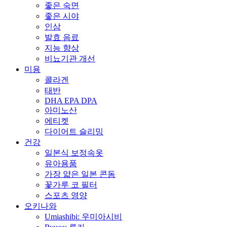
좋은 숙면
좋은 시야
인삼
발효 음료
지능 향상
비뇨기관 개선
미용
콜라겐
태반
DHA EPA DPA
아미노산
에티켓
다이어트 슬리밍
건강
일본식 보정속옷
유아용품
가장 얇은 일본 콘돔
꽃가루 코 필터
스포츠 영양
오키나와
Umiashibi: 우미아시비