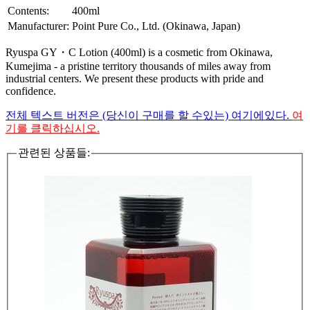
Contents:
400ml
Manufacturer:
Point Pure Co., Ltd. (Okinawa, Japan)
Ryuspa GY・C Lotion (400ml) is a cosmetic from Okinawa,
Kumejima - a pristine territory thousands of miles away from
industrial centers. We present these products with pride and
confidence.
전체 텍스트 버전은 (당신이 구매를 할 수있는) 여기에있다.
여
기를 클릭하십시오.
관련된 상품들: