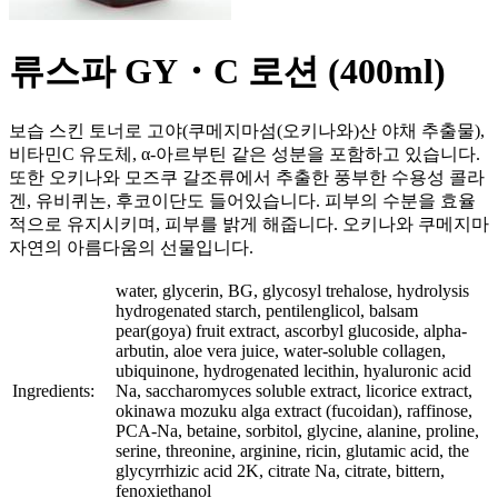
류스파 GY・C 로션 (400ml)
보습 스킨 토너로 고야(쿠메지마섬(오키나와)산 야채 추출물),
비타민C 유도체, α-아르부틴 같은 성분을 포함하고 있습니다.
또한 오키나와 모즈쿠 갈조류에서 추출한 풍부한 수용성 콜라
겐, 유비퀴논, 후코이단도 들어있습니다. 피부의 수분을 효율
적으로 유지시키며, 피부를 밝게 해줍니다. 오키나와 쿠메지마
자연의 아름다움의 선물입니다.
water, glycerin, BG, glycosyl trehalose, hydrolysis
hydrogenated starch, pentilenglicol, balsam
pear(goya) fruit extract, ascorbyl glucoside, alpha-
arbutin, aloe vera juice, water-soluble collagen,
ubiquinone, hydrogenated lecithin, hyaluronic acid
Ingredients:
Na, saccharomyces soluble extract, licorice extract,
okinawa mozuku alga extract (fucoidan), raffinose,
PCA-Na, betaine, sorbitol, glycine, alanine, proline,
serine, threonine, arginine, ricin, glutamic acid, the
glycyrrhizic acid 2K, citrate Na, citrate, bittern,
fenoxiethanol