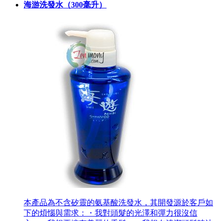
海游洗發水（300毫升）
本產品為不含矽靈的氨基酸洗發水，其開發源於客戶如
下的煩惱與需求：・我對頭髮的光澤和彈力很沒信