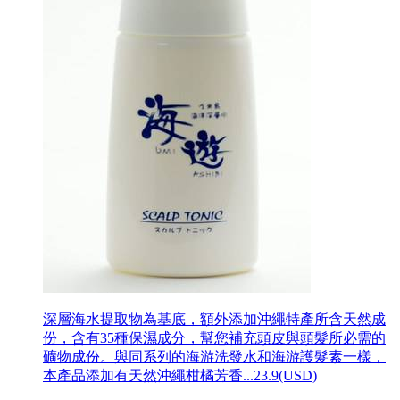
深層海水提取物為基底，額外添加沖繩特產所含天然成
份，含有35種保濕成分，幫您補充頭皮與頭髮所必需的
礦物成份。與同系列的海游洗發水和海游護髮素一樣，
本產品添加有天然沖繩柑橘芳香...
23.9(USD)