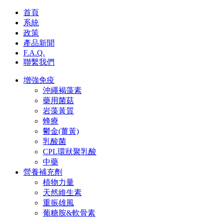
首頁
系統
政策
產品新聞
F.A.Q.
聯繫我們
增強免疫
沖繩褐藻素
藥用菌菇
岩藻黃質
蜂療
鬱金(薑黃)
乳酸菌
CPL環狀聚乳酸
中藥
營養補充劑
植物力量
天然維生素
重振雄風
葡糖胺&軟骨素