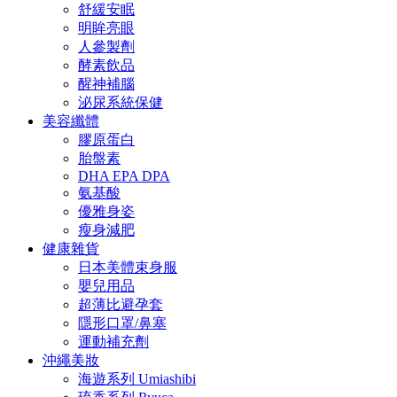
舒緩安眠
明眸亮眼
人參製劑
酵素飲品
醒神補腦
泌尿系統保健
美容纖體
膠原蛋白
胎盤素
DHA EPA DPA
氨基酸
優雅身姿
瘦身減肥
健康雜貨
日本美體束身服
嬰兒用品
超薄比避孕套
隱形口罩/鼻塞
運動補充劑
沖繩美妝
海遊系列 Umiashibi