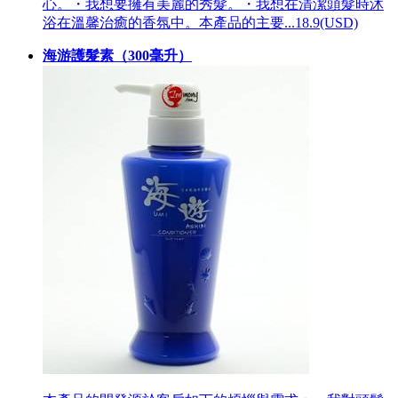
心。・我想要擁有美麗的秀髮。・我想在清潔頭髮時沐
浴在溫馨治癒的香氛中。本產品的主要...
18.9(USD)
海游護髮素（300毫升）