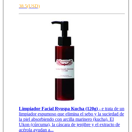
38.5(USD)
Limpiador Facial Ryuspa Kucha (120g)
- e trata de un
limpiador espumoso que elimina el sebo y la suciedad de
la piel absorbiendo con arcilla marinero (kucha). El
Ukon (cúrcuma), la cáscara de jenjibre y el extracto de
acérola ayudan a...