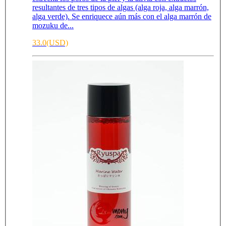
resultantes de tres tipos de algas (alga roja, alga marrón,
alga verde). Se enriquece aún más con el alga marrón de
mozuku de...
33.0(USD)