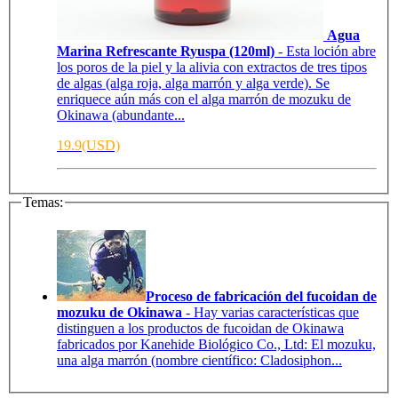
Agua
Marina Refrescante Ryuspa (120ml)
- Esta loción abre
los poros de la piel y la alivia con extractos de tres tipos
de algas (alga roja, alga marrón y alga verde). Se
enriquece aún más con el alga marrón de mozuku de
Okinawa (abundante...
19.9(USD)
Temas:
Proceso de fabricación del fucoidan de
mozuku de Okinawa
- Hay varias características que
distinguen a los productos de fucoidan de Okinawa
fabricados por Kanehide Biológico Co., Ltd: El mozuku,
una alga marrón (nombre científico: Cladosiphon...