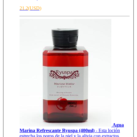
21.2(USD)
Agua
Marina Refrescante Ryuspa (400ml)
- Esta loción
estrecha los poros de la piel y la alivia con extractos