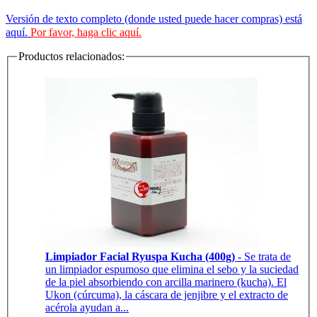
Versión de texto completo (donde usted puede hacer compras) está
aquí.
Por favor, haga clic aquí.
Productos relacionados:
Limpiador Facial Ryuspa Kucha (400g)
- Se trata de
un limpiador espumoso que elimina el sebo y la suciedad
de la piel absorbiendo con arcilla marinero (kucha). El
Ukon (cúrcuma), la cáscara de jenjibre y el extracto de
acérola ayudan a...