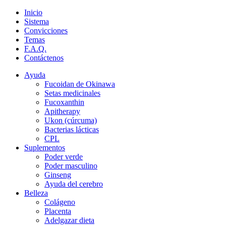
Inicio
Sistema
Convicciones
Temas
F.A.Q.
Contáctenos
Ayuda
Fucoidan de Okinawa
Setas medicinales
Fucoxanthin
Apitherapy
Ukon (cúrcuma)
Bacterias lácticas
CPL
Suplementos
Poder verde
Poder masculino
Ginseng
Ayuda del cerebro
Belleza
Colágeno
Placenta
Adelgazar dieta