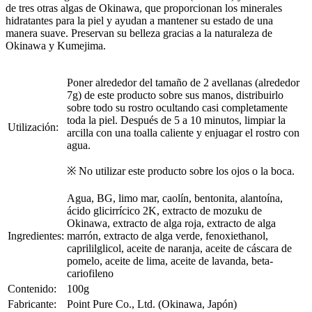
de tres otras algas de Okinawa, que proporcionan los minerales
hidratantes para la piel y ayudan a mantener su estado de una
manera suave. Preservan su belleza gracias a la naturaleza de
Okinawa y Kumejima.
Poner alrededor del tamaño de 2 avellanas (alrededor
7g) de este producto sobre sus manos, distribuirlo
sobre todo su rostro ocultando casi completamente
toda la piel. Después de 5 a 10 minutos, limpiar la
Utilización:
arcilla con una toalla caliente y enjuagar el rostro con
agua.
※ No utilizar este producto sobre los ojos o la boca.
Agua, BG, limo mar, caolín, bentonita, alantoína,
ácido glicirrícico 2K, extracto de mozuku de
Okinawa, extracto de alga roja, extracto de alga
Ingredientes:
marrón, extracto de alga verde, fenoxiethanol,
caprililglicol, aceite de naranja, aceite de cáscara de
pomelo, aceite de lima, aceite de lavanda, beta-
cariofileno
Contenido:
100g
Fabricante:
Point Pure Co., Ltd. (Okinawa, Japón)