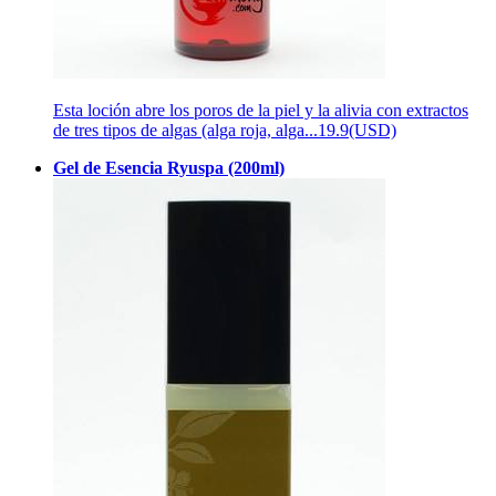
Esta loción abre los poros de la piel y la alivia con extractos
de tres tipos de algas (alga roja, alga...
19.9(USD)
Gel de Esencia Ryuspa (200ml)